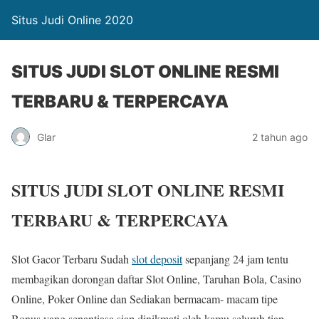
Situs Judi Online 2020
SITUS JUDI SLOT ONLINE RESMI
TERBARU & TERPERCAYA
Glar
2 tahun ago
SITUS JUDI SLOT ONLINE RESMI
TERBARU & TERPERCAYA
Slot Gacor Terbaru Sudah
slot deposit
sepanjang 24 jam tentu
membagikan dorongan daftar Slot Online, Taruhan Bola, Casino
Online, Poker Online dan Sediakan bermacam- macam tipe
Bonus yang senantiasa siap dinikmati oleh kamu seluruh tiap