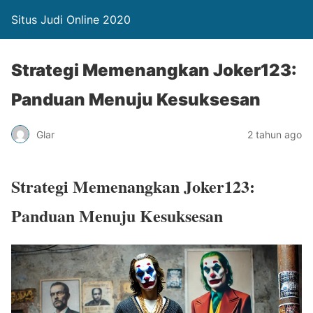
Situs Judi Online 2020
Strategi Memenangkan Joker123:
Panduan Menuju Kesuksesan
Glar
2 tahun ago
Strategi Memenangkan Joker123:
Panduan Menuju Kesuksesan