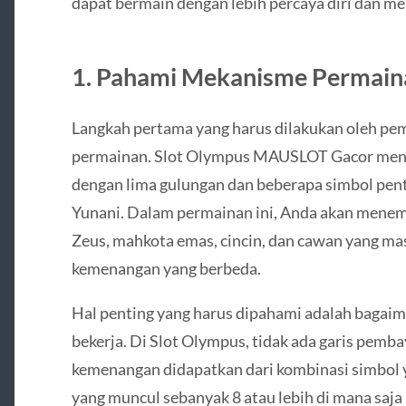
dapat bermain dengan lebih percaya diri dan m
1.
Pahami Mekanisme Permaina
Langkah pertama yang harus dilakukan oleh p
permainan. Slot Olympus MAUSLOT Gacor men
dengan lima gulungan dan beberapa simbol pent
Yunani. Dalam permainan ini, Anda akan menem
Zeus, mahkota emas, cincin, dan cawan yang mas
kemenangan yang berbeda.
Hal penting yang harus dipahami adalah bagai
bekerja. Di Slot Olympus, tidak ada garis pemba
kemenangan didapatkan dari kombinasi simbol y
yang muncul sebanyak 8 atau lebih di mana saj