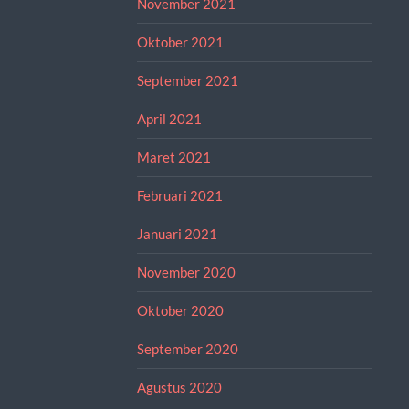
November 2021
Oktober 2021
September 2021
April 2021
Maret 2021
Februari 2021
Januari 2021
November 2020
Oktober 2020
September 2020
Agustus 2020