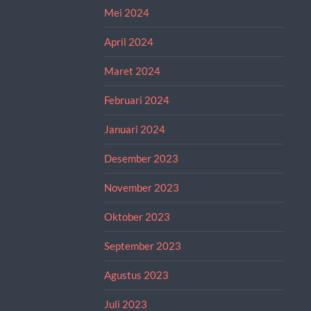
Mei 2024
April 2024
Maret 2024
Februari 2024
Januari 2024
Desember 2023
November 2023
Oktober 2023
September 2023
Agustus 2023
Juli 2023