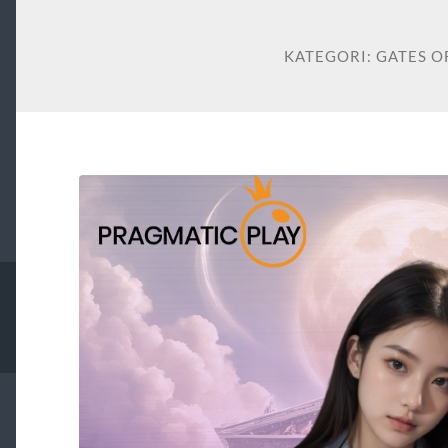
KATEGORI:
GATES O