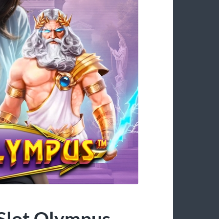
 Slot Olympus