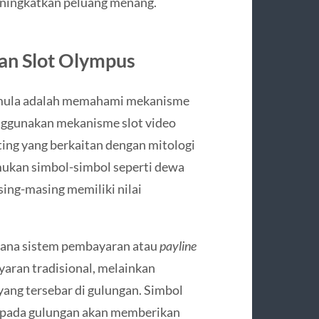
eningkatkan peluang menang.
n Slot Olympus
emula adalah memahami mekanisme
ggunakan mekanisme slot video
ing yang berkaitan dengan mitologi
ukan simbol-simbol seperti dewa
ing-masing memiliki nilai
mana sistem pembayaran atau
payline
yaran tradisional, melainkan
ang tersebar di gulungan. Simbol
a pada gulungan akan memberikan