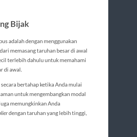
ng Bijak
ympus adalah dengan menggunakan
indari memasang taruhan besar di awal
cil terlebih dahulu untuk memahami
 di awal.
 secara bertahap ketika Anda mulai
ng aman untuk mengembangkan modal
ni juga memungkinkan Anda
lier
dengan taruhan yang lebih tinggi,