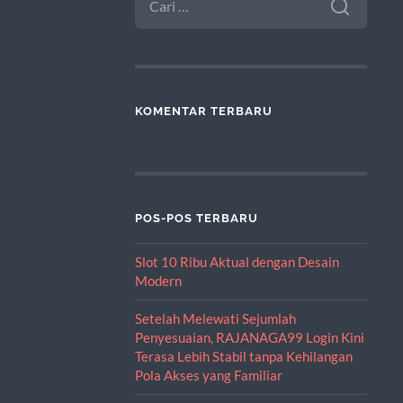
UNTUK:
KOMENTAR TERBARU
POS-POS TERBARU
Slot 10 Ribu Aktual dengan Desain
Modern
Setelah Melewati Sejumlah
Penyesuaian, RAJANAGA99 Login Kini
Terasa Lebih Stabil tanpa Kehilangan
Pola Akses yang Familiar