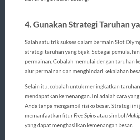
4.
Gunakan Strategi Taruhan ya
Salah satu trik sukses dalam bermain Slot Ol
strategi taruhan yang bijak. Sebagai pemula, h
permainan. Cobalah memulai dengan taruhan ke
alur permainan dan menghindari kekalahan besar
Selain itu, cobalah untuk meningkatkan taruhan
mendapatkan kemenangan. Ini adalah cara ya
Anda tanpa mengambil risiko besar. Strategi i
memanfaatkan fitur
Free Spins
atau simbol
Multip
yang dapat menghasilkan kemenangan besar.