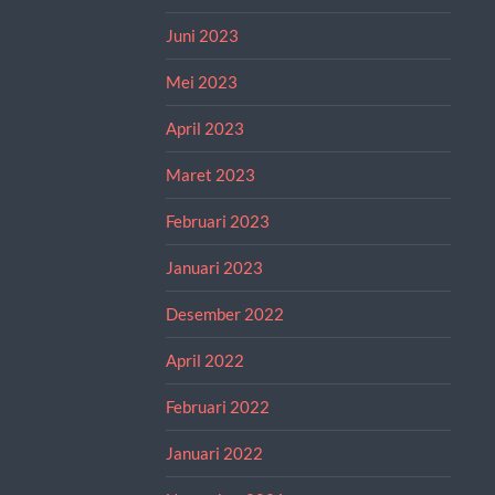
Juni 2023
Mei 2023
April 2023
Maret 2023
Februari 2023
Januari 2023
Desember 2022
April 2022
Februari 2022
Januari 2022