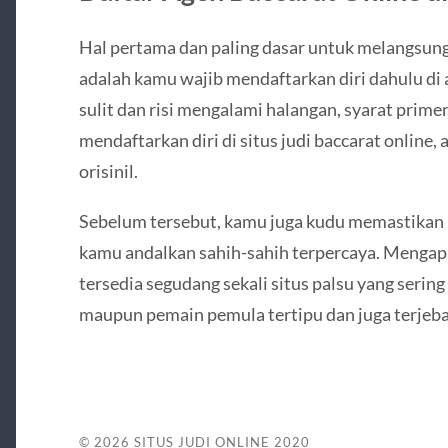
Hal pertama dan paling dasar untuk melangsungk
adalah kamu wajib mendaftarkan diri dahulu di 
sulit dan risi mengalami halangan, syarat prim
mendaftarkan diri di situs judi baccarat online,
orisinil.
Sebelum tersebut, kamu juga kudu memastikan 
kamu andalkan sahih-sahih terpercaya. Mengapa
tersedia segudang sekali situs palsu yang seri
maupun pemain pemula tertipu dan juga terjebak
© 2026
SITUS JUDI ONLINE 2020