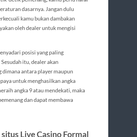
peraturan dasarnya. Jangan dulu
erkecuali kamu bukan dambakan
yakan oleh dealer untuk mengisi
menyadari posisi yang paling
 Sesudah itu, dealer akan
g dimana antara player maupun
paya untuk menghasilkan angka
 meraih angka 9 atau mendekati, maka
i pemenang dan dapat membawa
 situs Live Casino Formal