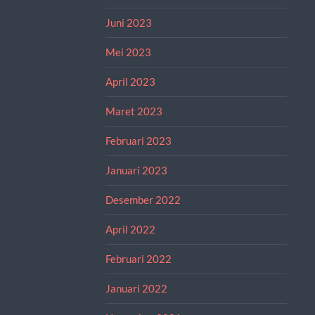
Juni 2023
Mei 2023
April 2023
Maret 2023
Februari 2023
Januari 2023
Desember 2022
April 2022
Februari 2022
Januari 2022