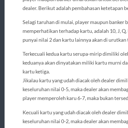
dealer. Berikut adalah pembahasan ketetapan be
Selagi taruhan di mulai, player maupun banker be
memperhatikan terhadap kartu, adalah 10, J, Q, 
punyai nilai 2 dan kartu lainnya akan di urutkan
Terkecuali kedua kartu serupa-mirip dimiliki o
keduanya akan dinyatakan miliki kartu murni d
kartu ketiga.
Jikalau kartu yang udah diacak oleh dealer dimi
keseluruhan nilai 0-5, maka dealer akan membagi
player memperoleh karu 6-7, maka bukan tersed
Kecuali kartu yang udah diacak oleh dealer dim
keseluruhan nilai 0-2, maka dealer akan membagi