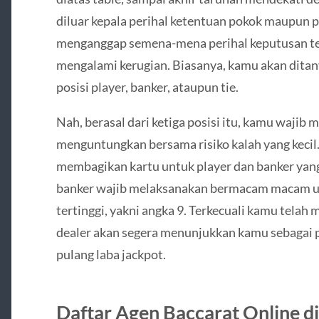
diluar kepala perihal ketentuan pokok maupun 
menganggap semena-mena perihal keputusan t
mengalami kerugian. Biasanya, kamu akan ditan
posisi player, banker, ataupun tie.
Nah, berasal dari ketiga posisi itu, kamu wajib 
menguntungkan bersama risiko kalah yang kecil.
membagikan kartu untuk player dan banker yan
banker wajib melaksanakan bermacam macam u
tertinggi, yakni angka 9. Terkecuali kamu telah
dealer akan segera menunjukkan kamu sebaga
pulang laba jackpot.
Daftar Agen Baccarat Online di