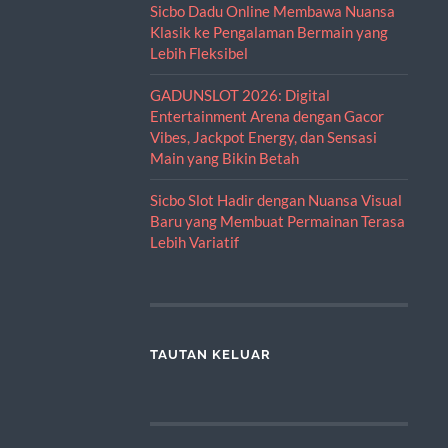
Sicbo Dadu Online Membawa Nuansa
Klasik ke Pengalaman Bermain yang
Lebih Fleksibel
GADUNSLOT 2026: Digital
Entertainment Arena dengan Gacor
Vibes, Jackpot Energy, dan Sensasi
Main yang Bikin Betah
Sicbo Slot Hadir dengan Nuansa Visual
Baru yang Membuat Permainan Terasa
Lebih Variatif
TAUTAN KELUAR