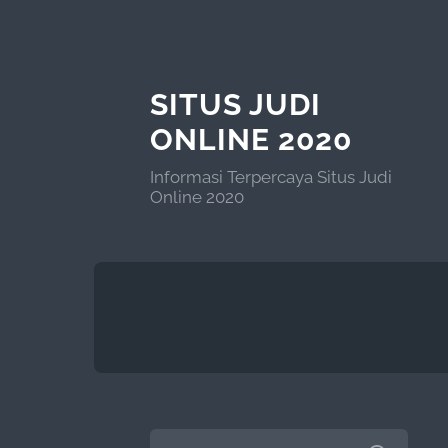
SITUS JUDI
ONLINE 2020
Informasi Terpercaya Situs Judi
Online 2020
CARI