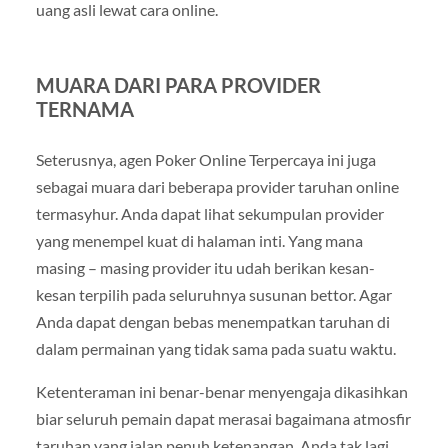
uang asli lewat cara online.
MUARA DARI PARA PROVIDER
TERNAMA
Seterusnya, agen Poker Online Terpercaya ini juga
sebagai muara dari beberapa provider taruhan online
termasyhur. Anda dapat lihat sekumpulan provider
yang menempel kuat di halaman inti. Yang mana
masing – masing provider itu udah berikan kesan-
kesan terpilih pada seluruhnya susunan bettor. Agar
Anda dapat dengan bebas menempatkan taruhan di
dalam permainan yang tidak sama pada suatu waktu.
Ketenteraman ini benar-benar menyengaja dikasihkan
biar seluruh pemain dapat merasai bagaimana atmosfir
taruhan yang jalan penuh ketenangan. Anda tak lagi