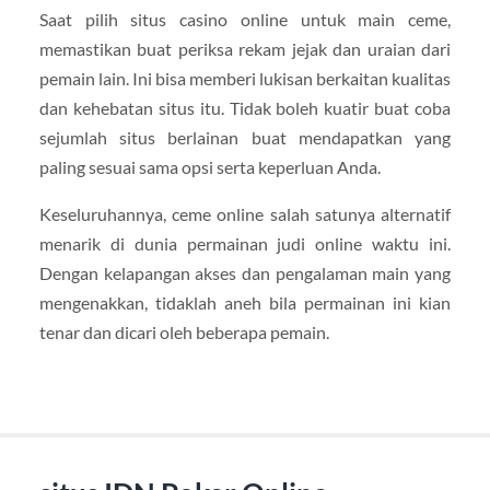
Saat pilih situs casino online untuk main ceme,
memastikan buat periksa rekam jejak dan uraian dari
pemain lain. Ini bisa memberi lukisan berkaitan kualitas
dan kehebatan situs itu. Tidak boleh kuatir buat coba
sejumlah situs berlainan buat mendapatkan yang
paling sesuai sama opsi serta keperluan Anda.
Keseluruhannya, ceme online salah satunya alternatif
menarik di dunia permainan judi online waktu ini.
Dengan kelapangan akses dan pengalaman main yang
mengenakkan, tidaklah aneh bila permainan ini kian
tenar dan dicari oleh beberapa pemain.