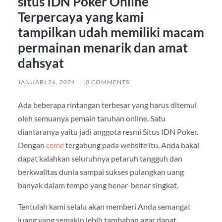
situs IDN Poker Online
Terpercaya yang kami
tampilkan udah memiliki macam
permainan menarik dan amat
dahsyat
JANUARI 26, 2024
/
0 COMMENTS
Ada beberapa rintangan terbesar yang harus ditemui
oleh semuanya pemain taruhan online. Satu
diantaranya yaitu jadi anggota resmi Situs IDN Poker.
Dengan
ceme
tergabung pada website itu, Anda bakal
dapat kalahkan seluruhnya petaruh tangguh dan
berkwalitas dunia sampai sukses pulangkan uang
banyak dalam tempo yang benar-benar singkat.
Tentulah kami selalu akan memberi Anda semangat
juang yang semakin lebih tambahan agar dapat