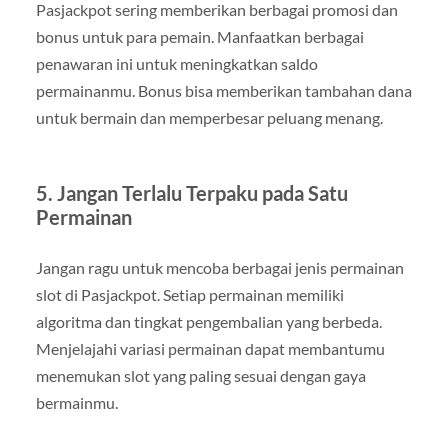
Pasjackpot sering memberikan berbagai promosi dan
bonus untuk para pemain. Manfaatkan berbagai
penawaran ini untuk meningkatkan saldo
permainanmu. Bonus bisa memberikan tambahan dana
untuk bermain dan memperbesar peluang menang.
5. Jangan Terlalu Terpaku pada Satu
Permainan
Jangan ragu untuk mencoba berbagai jenis permainan
slot di Pasjackpot. Setiap permainan memiliki
algoritma dan tingkat pengembalian yang berbeda.
Menjelajahi variasi permainan dapat membantumu
menemukan slot yang paling sesuai dengan gaya
bermainmu.