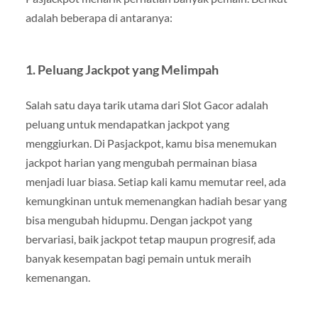
adalah beberapa di antaranya:
1. Peluang Jackpot yang Melimpah
Salah satu daya tarik utama dari Slot Gacor adalah
peluang untuk mendapatkan jackpot yang
menggiurkan. Di Pasjackpot, kamu bisa menemukan
jackpot harian yang mengubah permainan biasa
menjadi luar biasa. Setiap kali kamu memutar reel, ada
kemungkinan untuk memenangkan hadiah besar yang
bisa mengubah hidupmu. Dengan jackpot yang
bervariasi, baik jackpot tetap maupun progresif, ada
banyak kesempatan bagi pemain untuk meraih
kemenangan.