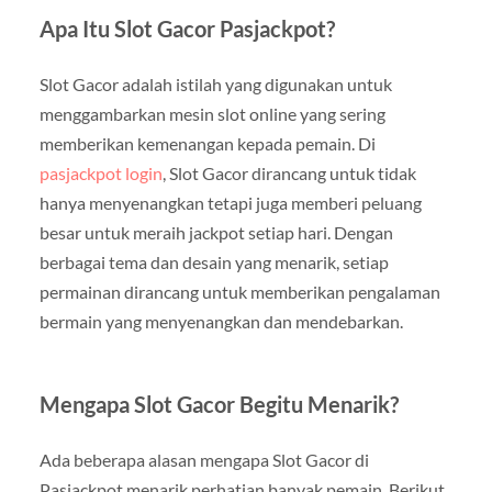
Apa Itu Slot Gacor Pasjackpot?
Slot Gacor adalah istilah yang digunakan untuk
menggambarkan mesin slot online yang sering
memberikan kemenangan kepada pemain. Di
pasjackpot login
, Slot Gacor dirancang untuk tidak
hanya menyenangkan tetapi juga memberi peluang
besar untuk meraih jackpot setiap hari. Dengan
berbagai tema dan desain yang menarik, setiap
permainan dirancang untuk memberikan pengalaman
bermain yang menyenangkan dan mendebarkan.
Mengapa Slot Gacor Begitu Menarik?
Ada beberapa alasan mengapa Slot Gacor di
Pasjackpot menarik perhatian banyak pemain. Berikut