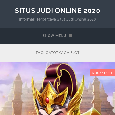
SITUS JUDI ONLINE 2020
Informasi Terpercaya Situs Judi Online 2020
SHOW MENU
TAG:
GATOTKACA SLOT
STICKY POST