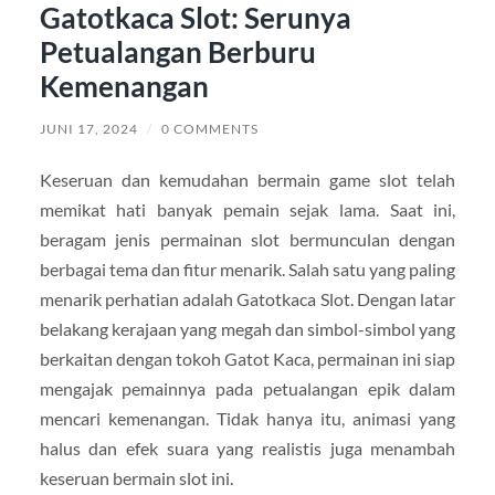
Gatotkaca Slot: Serunya
Petualangan Berburu
Kemenangan
JUNI 17, 2024
/
0 COMMENTS
Keseruan dan kemudahan bermain game slot telah
memikat hati banyak pemain sejak lama. Saat ini,
beragam jenis permainan slot bermunculan dengan
berbagai tema dan fitur menarik. Salah satu yang paling
menarik perhatian adalah Gatotkaca Slot. Dengan latar
belakang kerajaan yang megah dan simbol-simbol yang
berkaitan dengan tokoh Gatot Kaca, permainan ini siap
mengajak pemainnya pada petualangan epik dalam
mencari kemenangan. Tidak hanya itu, animasi yang
halus dan efek suara yang realistis juga menambah
keseruan bermain slot ini.