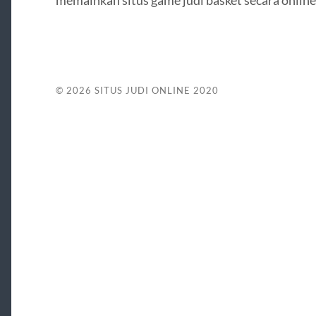
memainkan situs game judi basket secara online
© 2026
SITUS JUDI ONLINE 2020