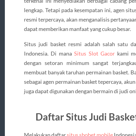
terkenal ini menyediakan berbagai cabang pe
lengkap. Tetapi pada kesempatan ini, agen situ
resmi terpercaya, akan menganalisis pertanyaa
dapat memberikan manfaat yang cukup besar.
Situs judi basket resmi adalah salah satu d
Indonesia. Di mana
Situs Slot Gacor
kami me
dengan setoran minimum sangat terjangka
membuat banyak taruhan permainan basket. B
sebagai agen permainan basket tepercaya, akun 
juga dapat digunakan dengan bermain di judi onl
Daftar Situs Judi Baske
Melakukan daftar
situs sbobet mobile
Indonesia