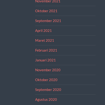
November 2021
Oktober 2021
September 2021
April 2021
Maret 2021
Februari 2021
Januari 2021
November 2020
Oktober 2020
September 2020
Agustus 2020