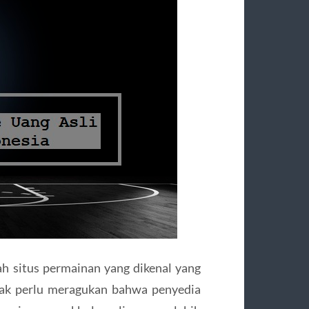
lah situs permainan yang dikenal yang
tidak perlu meragukan bahwa penyedia