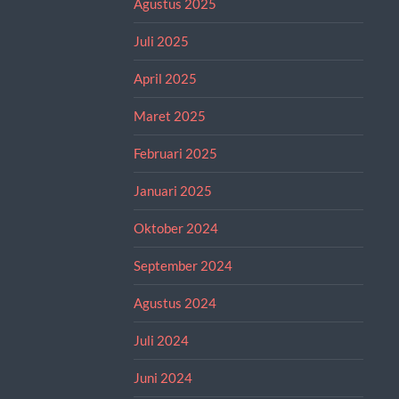
Agustus 2025
Juli 2025
April 2025
Maret 2025
Februari 2025
Januari 2025
Oktober 2024
September 2024
Agustus 2024
Juli 2024
Juni 2024