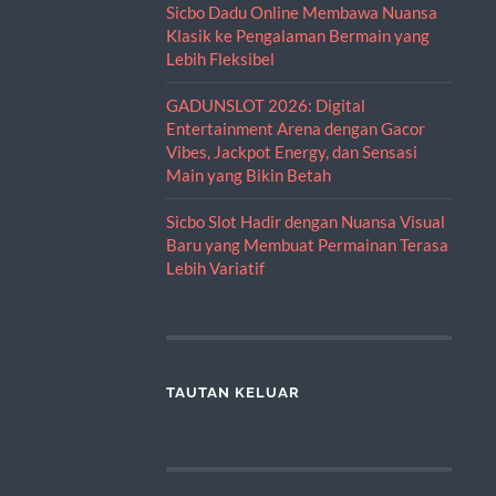
Sicbo Dadu Online Membawa Nuansa
Klasik ke Pengalaman Bermain yang
Lebih Fleksibel
GADUNSLOT 2026: Digital
Entertainment Arena dengan Gacor
Vibes, Jackpot Energy, dan Sensasi
Main yang Bikin Betah
Sicbo Slot Hadir dengan Nuansa Visual
Baru yang Membuat Permainan Terasa
Lebih Variatif
TAUTAN KELUAR