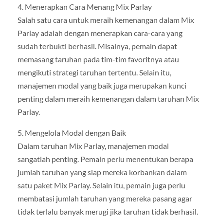
4. Menerapkan Cara Menang Mix Parlay
Salah satu cara untuk meraih kemenangan dalam Mix
Parlay adalah dengan menerapkan cara-cara yang
sudah terbukti berhasil. Misalnya, pemain dapat
memasang taruhan pada tim-tim favoritnya atau
mengikuti strategi taruhan tertentu. Selain itu,
manajemen modal yang baik juga merupakan kunci
penting dalam meraih kemenangan dalam taruhan Mix
Parlay.
5. Mengelola Modal dengan Baik
Dalam taruhan Mix Parlay, manajemen modal
sangatlah penting. Pemain perlu menentukan berapa
jumlah taruhan yang siap mereka korbankan dalam
satu paket Mix Parlay. Selain itu, pemain juga perlu
membatasi jumlah taruhan yang mereka pasang agar
tidak terlalu banyak merugi jika taruhan tidak berhasil.