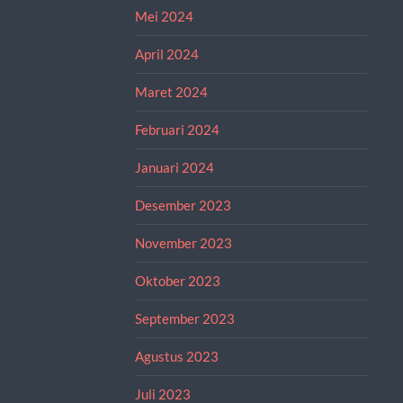
Mei 2024
April 2024
Maret 2024
Februari 2024
Januari 2024
Desember 2023
November 2023
Oktober 2023
September 2023
Agustus 2023
Juli 2023