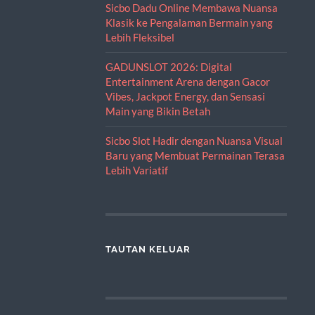
Sicbo Dadu Online Membawa Nuansa
Klasik ke Pengalaman Bermain yang
Lebih Fleksibel
GADUNSLOT 2026: Digital
Entertainment Arena dengan Gacor
Vibes, Jackpot Energy, dan Sensasi
Main yang Bikin Betah
Sicbo Slot Hadir dengan Nuansa Visual
Baru yang Membuat Permainan Terasa
Lebih Variatif
TAUTAN KELUAR