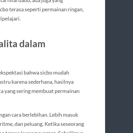
al nilai dadu, ada juga yang
cbo terasa seperti permainan ringan,
ipelajari.
alita dalam
ekspektasi bahwa sicbo mudah
stru karena sederhana, hasilnya
alita yang sering membuat permainan
ngan cara berlebihan. Lebih masuk
, ritme, dan peluang. Ketika seseorang