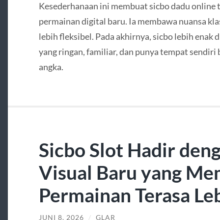
Kesederhanaan ini membuat sicbo dadu online t
permainan digital baru. Ia membawa nuansa klas
lebih fleksibel. Pada akhirnya, sicbo lebih enak
yang ringan, familiar, dan punya tempat sendir
angka.
Sicbo Slot Hadir den
Visual Baru yang M
Permainan Terasa Leb
JUNI 8, 2026
/
GLAR