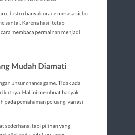
uru. Justru banyak orang merasa sicbo
e santai. Karena hasil tetap
 cara membaca permainan menjadi
ang Mudah Diamati
ngan unsur chance game. Tidak ada
erikutnya. Hal ini membuat banyak
ah pada pemahaman peluang, variasi
t sederhana, tapi pilihan yang