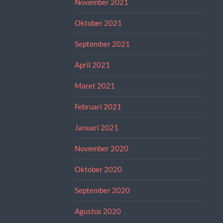
November 2021
Oktober 2021
September 2021
April 2021
Maret 2021
Februari 2021
Januari 2021
November 2020
Oktober 2020
September 2020
Agustus 2020