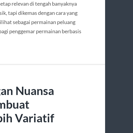
etap relevan di tengah banyaknya
ik, tapi dikemas dengan cara yang
 dilihat sebagai permainan peluang
i bagi penggemar permainan berbasis
gan Nuansa
embuat
ih Variatif