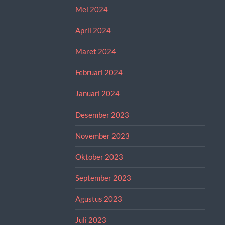
Mei 2024
April 2024
Maret 2024
Februari 2024
Januari 2024
Desember 2023
November 2023
Oktober 2023
September 2023
Agustus 2023
Juli 2023