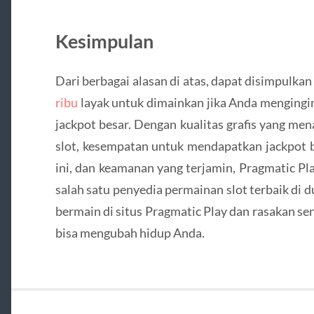
Kesimpulan
Dari berbagai alasan di atas, dapat disimpulk
ribu
layak untuk dimainkan jika Anda menging
jackpot besar. Dengan kualitas grafis yang me
slot, kesempatan untuk mendapatkan jackpot be
ini, dan keamanan yang terjamin, Pragmatic Pl
salah satu penyedia permainan slot terbaik di 
bermain di situs Pragmatic Play dan rasakan s
bisa mengubah hidup Anda.