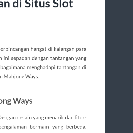
 di Situs Slot
perbincangan hangat di kalangan para
n ini sepadan dengan tantangan yang
g bagaimana menghadapi tantangan di
an Mahjong Ways.
jong Ways
engan desain yang menarik dan fitur-
pengalaman bermain yang berbeda.