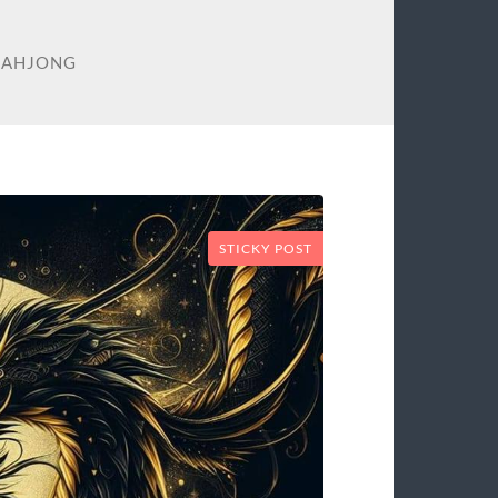
 MAHJONG
STICKY POST