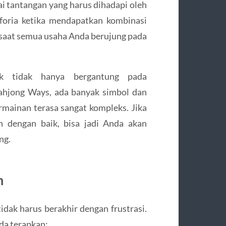
ai tantangan yang harus dihadapi oleh
oria ketika mendapatkan kombinasi
saat semua usaha Anda berujung pada
k tidak hanya bergantung pada
Mahjong Ways, ada banyak simbol dan
mainan terasa sangat kompleks. Jika
dengan baik, bisa jadi Anda akan
ng.
n
dak harus berakhir dengan frustrasi.
da terapkan: