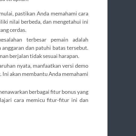
mulai, pastikan Anda memahami cara
iki nilai berbeda, dan mengetahui ini
ang cerdas.
kesalahan terbesar pemain adalah
anggaran dan patuhi batas tersebut.
an berjalan tidak sesuai harapan.
ruhan nyata, manfaatkan versi demo
ong. Ini akan membantu Anda memahami
enawarkan berbagai fitur bonus yang
jari cara memicu fitur-fitur ini dan