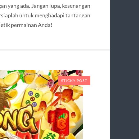
an yang ada. Jangan lupa, kesenangan
ersiaplah untuk menghadapi tantangan
 detik permainan Anda!
STICKY POST