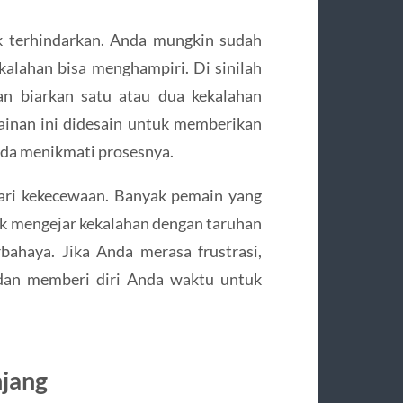
ak terhindarkan. Anda mungkin sudah
ekalahan bisa menghampiri. Di sinilah
an biarkan satu atau dua kekalahan
inan ini didesain untuk memberikan
pada menikmati prosesnya.
ari kekecewaan. Banyak pemain yang
tuk mengejar kekalahan dengan taruhan
rbahaya. Jika Anda merasa frustrasi,
 dan memberi diri Anda waktu untuk
jang