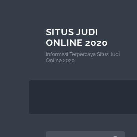
SITUS JUDI
ONLINE 2020
Informasi Terpercaya Situs Judi
Online 2020
CARI