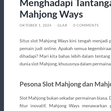
Menghadapi Tantangan
Mahjong Ways
OKTOBER 1, 2024
/
GLAR
/
0 COMMENTS
Situs slot Mahjong Ways kini tengah menjadi 
pemain judi online. Apakah semua kegembiraa
dihadapi? Mari kita bahas lebih dalam tentan
dunia slot Mahjong, khususnya dalam permain
Pesona Slot Mahjong dan Mah
Slot Mahjong bukan sekadar permainan biasa. D
fitur inovatif, Mahjong Ways menawarkan 