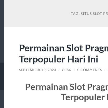
TAG:
SITUS SLOT 
Permainan Slot Pragm
Terpopuler Hari Ini
SEPTEMBER 15, 2023
/
GLAR
/
0 COMMENTS
/
Permainan Slot Prag
Terpopuler 