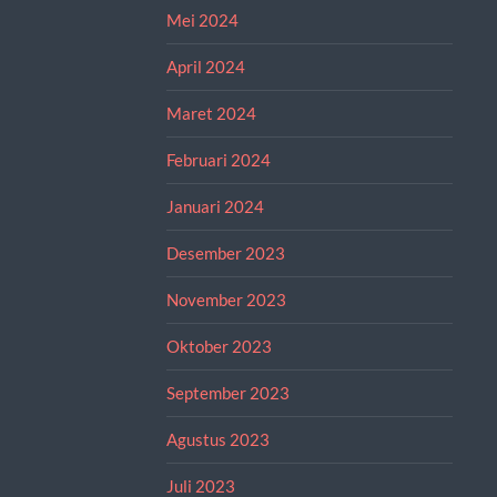
Mei 2024
April 2024
Maret 2024
Februari 2024
Januari 2024
Desember 2023
November 2023
Oktober 2023
September 2023
Agustus 2023
Juli 2023