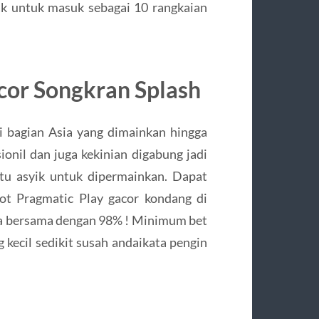
yak untuk masuk sebagai 10 rangkaian
acor Songkran Splash
i bagian Asia yang dimainkan hingga
sionil dan juga kekinian digabung jadi
tu asyik untuk dipermainkan. Dapat
lot Pragmatic Play gacor kondang di
ga bersama dengan 98% ! Minimum bet
g kecil sedikit susah andaikata pengin