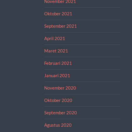
November 2021
Oktober 2021
September 2021
April 2021
Maret 2021
Februari 2021
Januari 2021
November 2020
Oktober 2020
September 2020
Agustus 2020