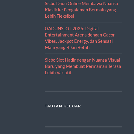
Sicbo Dadu Online Membawa Nuansa
Klasik ke Pengalaman Bermain yang
Lebih Fleksibel
GADUNSLOT 2026: Digital
Entertainment Arena dengan Gacor
Vibes, Jackpot Energy, dan Sensasi
Main yang Bikin Betah
Sicbo Slot Hadir dengan Nuansa Visual
Baru yang Membuat Permainan Terasa
Lebih Variatif
TAUTAN KELUAR