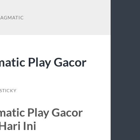
PRAGMATIC
atic Play Gacor
STICKY
matic Play Gacor
Hari Ini