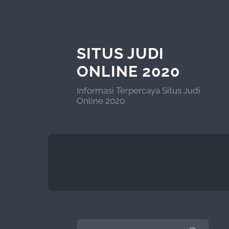
SITUS JUDI
ONLINE 2020
Informasi Terpercaya Situs Judi
Online 2020
CARI