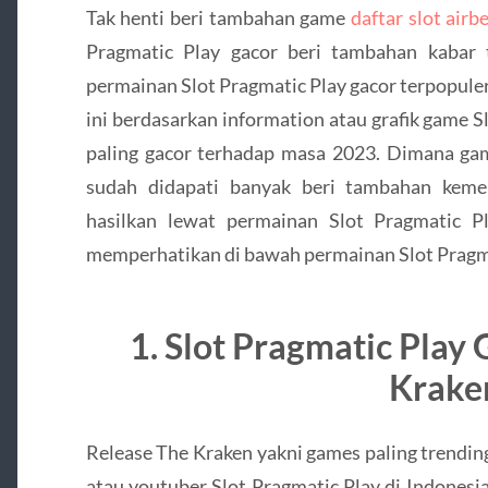
Tak henti beri tambahan game
daftar slot airb
Pragmatic Play gacor beri tambahan kabar 
permainan Slot Pragmatic Play gacor terpopuler
ini berdasarkan information atau grafik game S
paling gacor terhadap masa 2023. Dimana gam
sudah didapati banyak beri tambahan keme
hasilkan lewat permainan Slot Pragmatic Pl
memperhatikan di bawah permainan Slot Pragmat
1. Slot Pragmatic Play
Krake
Release The Kraken yakni games paling trendin
atau youtuber Slot Pragmatic Play di Indonesi