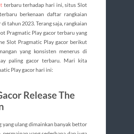
et
terbaru terhadap hari ini, situs Slot
terbaru berkenaan daftar rangkaian
 di tahun 2023. Terang saja, rangkaian
lot Pragmatic Play gacor terbaru yang
e Slot Pragmatic Play gacor berikut
nangan yang konsisten menerus di
ay paling gacor terbaru. Mari kita
ic Play gacor hari ini:
 Gacor Release The
n
g yang ulang dimainkan banyak bettor
a, permainan yang sederhana dan juga