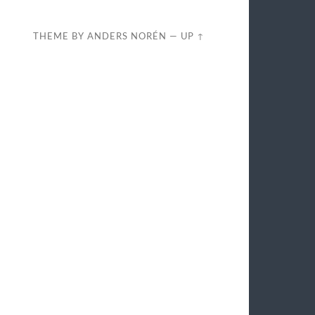
THEME BY
ANDERS NORÉN
—
UP ↑