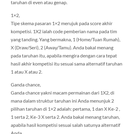
taruhan di even atau genap.
1×2,
Tipe skema pasaran 1×2 merujuk pada score akhir
kompetisi. 1X2 ialah code pemberian nama pada tim
yang tanding. Yang bermakna, 1 (Home/Tuan Rumah),
X (Draw/Seri), 2 (Away/Tamu). Anda bakal menang
pada taruhan itu, apabila mengira dengan cara tepat
hasil akhir kompetisi itu sesuai sama alternatif taruhan
1 atau X atau 2.
Ganda chance,
Ganda chance yakni macam permainan dari 1X2, di
mana dalam struktur taruhan ini Anda menunjuk 2
pilihan taruhan di 1×2 adalah: pertama, 1 dan X Ke-2 ,
1 serta 2, Ke-3 X serta 2. Anda bakal menang taruhan,
apabila hasil kompetisi sesuai salah satunya alternatif
Anda