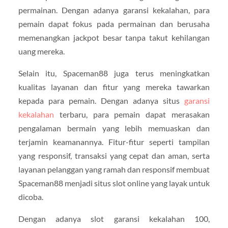
permainan. Dengan adanya garansi kekalahan, para
pemain dapat fokus pada permainan dan berusaha
memenangkan jackpot besar tanpa takut kehilangan
uang mereka.
Selain itu, Spaceman88 juga terus meningkatkan
kualitas layanan dan fitur yang mereka tawarkan
kepada para pemain. Dengan adanya situs
garansi
kekalahan
terbaru, para pemain dapat merasakan
pengalaman bermain yang lebih memuaskan dan
terjamin keamanannya. Fitur-fitur seperti tampilan
yang responsif, transaksi yang cepat dan aman, serta
layanan pelanggan yang ramah dan responsif membuat
Spaceman88 menjadi situs slot online yang layak untuk
dicoba.
Dengan adanya slot garansi kekalahan 100,