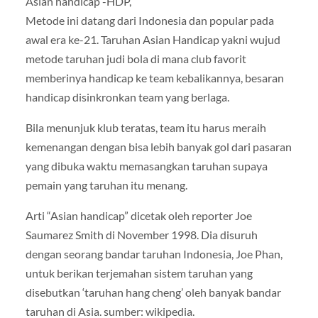
Asian handicap -HDP,
Metode ini datang dari Indonesia dan popular pada
awal era ke-21. Taruhan Asian Handicap yakni wujud
metode taruhan judi bola di mana club favorit
memberinya handicap ke team kebalikannya, besaran
handicap disinkronkan team yang berlaga.
Bila menunjuk klub teratas, team itu harus meraih
kemenangan dengan bisa lebih banyak gol dari pasaran
yang dibuka waktu memasangkan taruhan supaya
pemain yang taruhan itu menang.
Arti “Asian handicap” dicetak oleh reporter Joe
Saumarez Smith di November 1998. Dia disuruh
dengan seorang bandar taruhan Indonesia, Joe Phan,
untuk berikan terjemahan sistem taruhan yang
disebutkan ‘taruhan hang cheng’ oleh banyak bandar
taruhan di Asia. sumber: wikipedia.