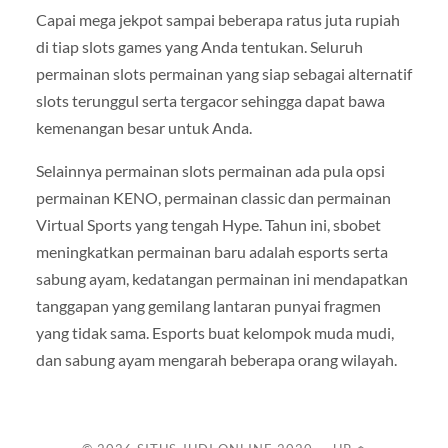
Capai mega jekpot sampai beberapa ratus juta rupiah
di tiap slots games yang Anda tentukan. Seluruh
permainan slots permainan yang siap sebagai alternatif
slots terunggul serta tergacor sehingga dapat bawa
kemenangan besar untuk Anda.
Selainnya permainan slots permainan ada pula opsi
permainan KENO, permainan classic dan permainan
Virtual Sports yang tengah Hype. Tahun ini, sbobet
meningkatkan permainan baru adalah esports serta
sabung ayam, kedatangan permainan ini mendapatkan
tanggapan yang gemilang lantaran punyai fragmen
yang tidak sama. Esports buat kelompok muda mudi,
dan sabung ayam mengarah beberapa orang wilayah.