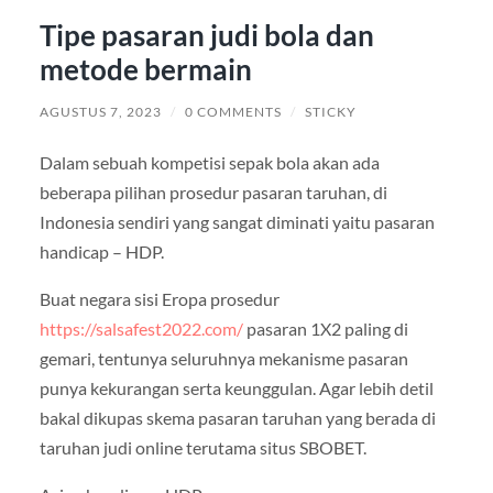
Tipe pasaran judi bola dan
metode bermain
AGUSTUS 7, 2023
/
0 COMMENTS
/
STICKY
Dalam sebuah kompetisi sepak bola akan ada
beberapa pilihan prosedur pasaran taruhan, di
Indonesia sendiri yang sangat diminati yaitu pasaran
handicap – HDP.
Buat negara sisi Eropa prosedur
https://salsafest2022.com/
pasaran 1X2 paling di
gemari, tentunya seluruhnya mekanisme pasaran
punya kekurangan serta keunggulan. Agar lebih detil
bakal dikupas skema pasaran taruhan yang berada di
taruhan judi online terutama situs SBOBET.