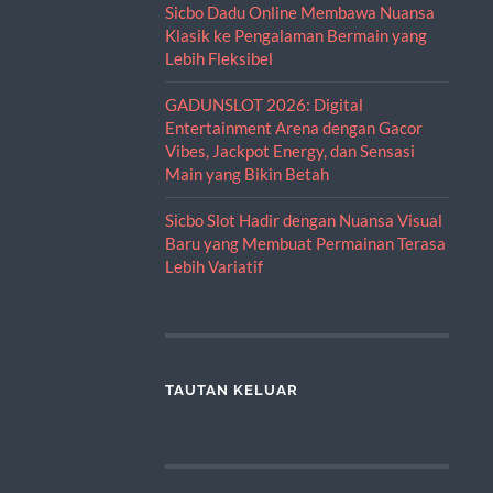
Sicbo Dadu Online Membawa Nuansa
Klasik ke Pengalaman Bermain yang
Lebih Fleksibel
GADUNSLOT 2026: Digital
Entertainment Arena dengan Gacor
Vibes, Jackpot Energy, dan Sensasi
Main yang Bikin Betah
Sicbo Slot Hadir dengan Nuansa Visual
Baru yang Membuat Permainan Terasa
Lebih Variatif
TAUTAN KELUAR