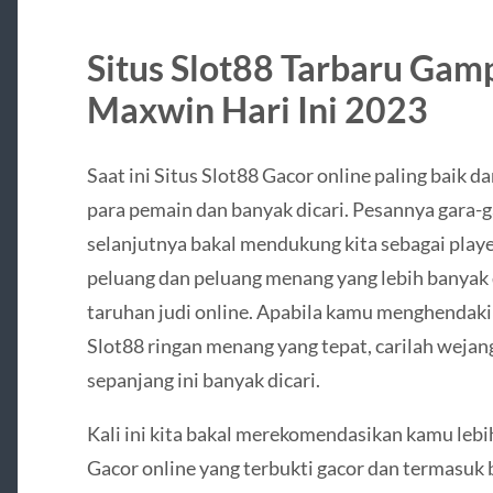
Situs Slot88 Tarbaru Ga
Maxwin Hari Ini 2023
Saat ini Situs Slot88 Gacor online paling baik d
para pemain dan banyak dicari. Pesannya gara
selanjutnya bakal mendukung kita sebagai pl
peluang dan peluang menang yang lebih banyak 
taruhan judi online. Apabila kamu menghendaki
Slot88 ringan menang yang tepat, carilah wejang
sepanjang ini banyak dicari.
Kali ini kita bakal merekomendasikan kamu lebih
Gacor online yang terbukti gacor dan termasuk b