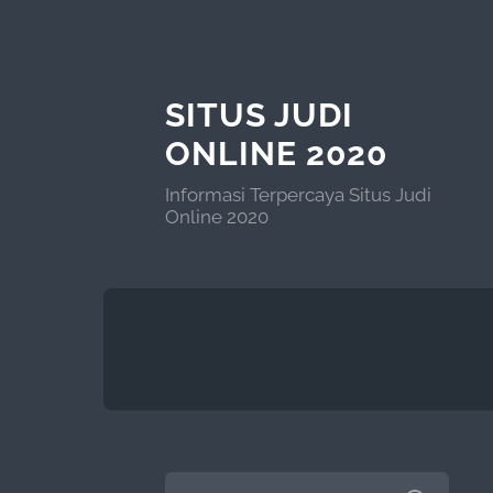
SITUS JUDI
ONLINE 2020
Informasi Terpercaya Situs Judi
Online 2020
CARI