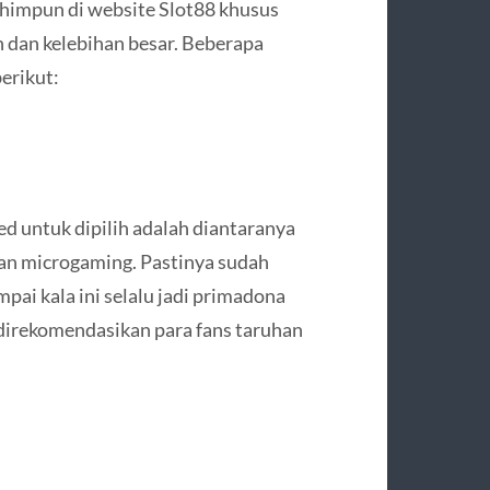
rhimpun di website Slot88 khusus
n dan kelebihan besar. Beberapa
erikut:
d untuk dipilih adalah diantaranya
an microgaming. Pastinya sudah
mpai kala ini selalu jadi primadona
direkomendasikan para fans taruhan