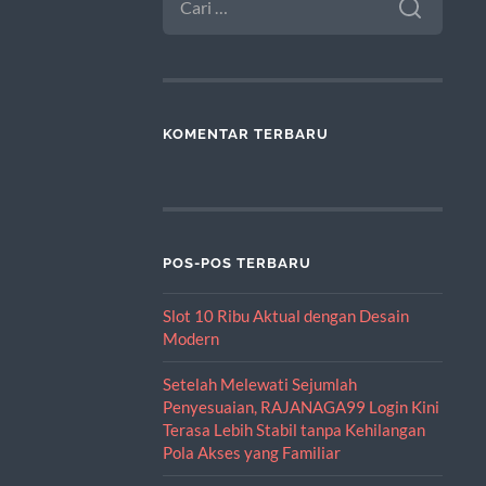
UNTUK:
KOMENTAR TERBARU
POS-POS TERBARU
Slot 10 Ribu Aktual dengan Desain
Modern
Setelah Melewati Sejumlah
Penyesuaian, RAJANAGA99 Login Kini
Terasa Lebih Stabil tanpa Kehilangan
Pola Akses yang Familiar