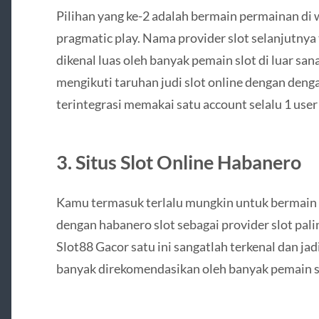
Pilihan yang ke-2 adalah bermain permainan di
pragmatic play. Nama provider slot selanjutnya 
dikenal luas oleh banyak pemain slot di luar sa
mengikuti taruhan judi slot online dengan denga
terintegrasi memakai satu account selalu 1 user
3. Situs Slot Online Habanero
Kamu termasuk terlalu mungkin untuk bermain 
dengan habanero slot sebagai provider slot pali
Slot88 Gacor satu ini sangatlah terkenal dan j
banyak direkomendasikan oleh banyak pemain s