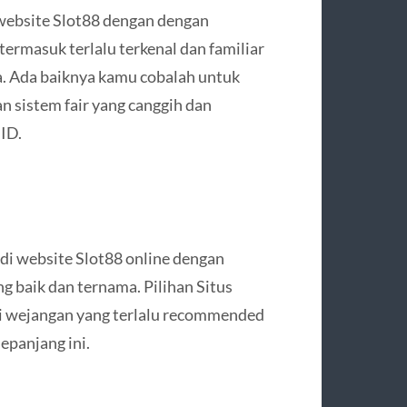
 website Slot88 dengan dengan
termasuk terlalu terkenal dan familiar
na. Ada baiknya kamu cobalah untuk
n sistem fair yang canggih dan
 ID.
di website Slot88 online dengan
ng baik dan ternama. Pilihan Situs
adi wejangan yang terlalu recommended
epanjang ini.