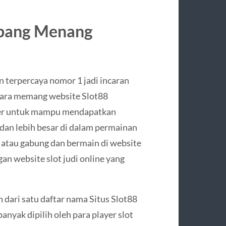
mpang Menang
an terpercaya nomor 1 jadi incaran
-gara memang website Slot88
ayer untuk mampu mendapatkan
dan lebih besar di dalam permainan
 atau gabung dan bermain di website
an website slot judi online yang
 dari satu daftar nama Situs Slot88
anyak dipilih oleh para player slot