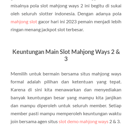
misalnya pola slot mahjong ways 2 ini begitu di sukai
oleh seluruh slotter indonesia. Dengan adanya pola
mahjong slot
gacor hari ini 2023 pemain menjadi lebih
ringan menang jackpot slot terbesar.
Keuntungan Main Slot Mahjong Ways 2 &
3
Memilih untuk bermain bersama situs mahjong ways
formal adalah pilihan dan ketentuan yang tepat.
Karena di sini kita menawarkan dan menyediakan
banyak keuntungan besar yang mampu kita janjikan
dan mampu diperoleh untuk seluruh member. Setiap
member pasti mampu memperoleh keuntungan waktu
join bersama agen situs
slot demo mahjong ways
2 & 3.