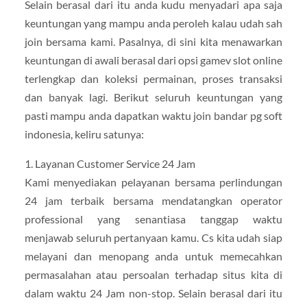
Selain berasal dari itu anda kudu menyadari apa saja
keuntungan yang mampu anda peroleh kalau udah sah
join bersama kami. Pasalnya, di sini kita menawarkan
keuntungan di awali berasal dari opsi gamev slot online
terlengkap dan koleksi permainan, proses transaksi
dan banyak lagi. Berikut seluruh keuntungan yang
pasti mampu anda dapatkan waktu join bandar pg soft
indonesia, keliru satunya:
1. Layanan Customer Service 24 Jam
Kami menyediakan pelayanan bersama perlindungan
24 jam terbaik bersama mendatangkan operator
professional yang senantiasa tanggap waktu
menjawab seluruh pertanyaan kamu. Cs kita udah siap
melayani dan menopang anda untuk memecahkan
permasalahan atau persoalan terhadap situs kita di
dalam waktu 24 Jam non-stop. Selain berasal dari itu