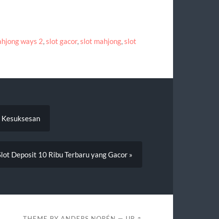
hjong ways 2
,
slot gacor
,
slot mahjong
,
slot
u Kesuksesan
Slot Deposit 10 Ribu Terbaru yang Gacor »
THEME BY
ANDERS NORÉN
—
UP ↑