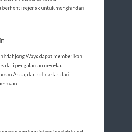
 berhenti sejenak untuk menghindari
in
in Mahjong Ways dapat memberikan
ps dari pengalaman mereka.
laman Anda, dan belajarlah dari
bermain
esabaran dan konsistensi adalah kunci