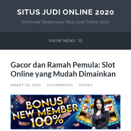
SITUS JUDI ONLINE 2020
Informasi Terpercaya Situs Judi Online 2020
SHOW MENU
Gacor dan Ramah Pemula: Slot
Online yang Mudah Dimainkan
MARET 18, 2025
/
0 COMMENTS
/
STICKY