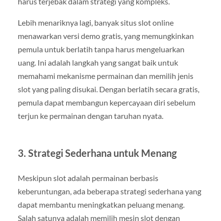
harus terjebak dalam strategi yang kompleks.
Lebih menariknya lagi, banyak situs slot online
menawarkan versi demo gratis, yang memungkinkan
pemula untuk berlatih tanpa harus mengeluarkan
uang. Ini adalah langkah yang sangat baik untuk
memahami mekanisme permainan dan memilih jenis
slot yang paling disukai. Dengan berlatih secara gratis,
pemula dapat membangun kepercayaan diri sebelum
terjun ke permainan dengan taruhan nyata.
3. Strategi Sederhana untuk Menang
Meskipun slot adalah permainan berbasis
keberuntungan, ada beberapa strategi sederhana yang
dapat membantu meningkatkan peluang menang.
Salah satunya adalah memilih mesin slot dengan