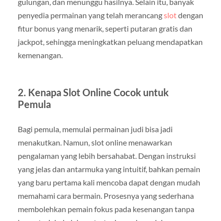
gulungan, dan menunggu hasilnya. Selain itu, banyak
penyedia permainan yang telah merancang
slot
dengan
fitur bonus yang menarik, seperti putaran gratis dan
jackpot, sehingga meningkatkan peluang mendapatkan
kemenangan.
2. Kenapa Slot Online Cocok untuk
Pemula
Bagi pemula, memulai permainan judi bisa jadi
menakutkan. Namun, slot online menawarkan
pengalaman yang lebih bersahabat. Dengan instruksi
yang jelas dan antarmuka yang intuitif, bahkan pemain
yang baru pertama kali mencoba dapat dengan mudah
memahami cara bermain. Prosesnya yang sederhana
membolehkan pemain fokus pada kesenangan tanpa