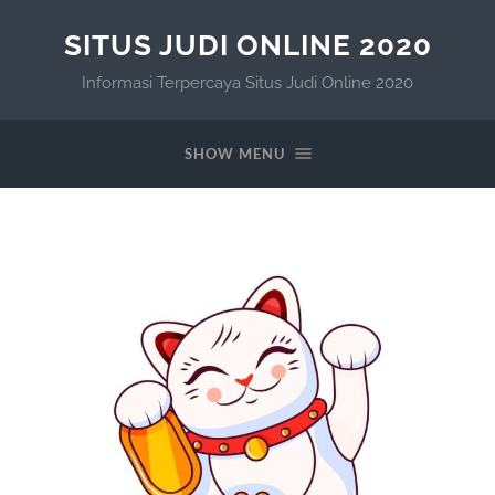
SITUS JUDI ONLINE 2020
Informasi Terpercaya Situs Judi Online 2020
SHOW MENU