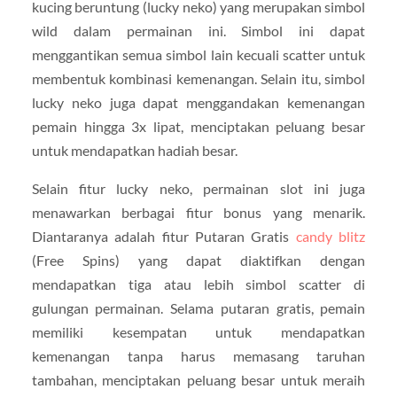
kucing beruntung (lucky neko) yang merupakan simbol
wild dalam permainan ini. Simbol ini dapat
menggantikan semua simbol lain kecuali scatter untuk
membentuk kombinasi kemenangan. Selain itu, simbol
lucky neko juga dapat menggandakan kemenangan
pemain hingga 3x lipat, menciptakan peluang besar
untuk mendapatkan hadiah besar.
Selain fitur lucky neko, permainan slot ini juga
menawarkan berbagai fitur bonus yang menarik.
Diantaranya adalah fitur Putaran Gratis
candy blitz
(Free Spins) yang dapat diaktifkan dengan
mendapatkan tiga atau lebih simbol scatter di
gulungan permainan. Selama putaran gratis, pemain
memiliki kesempatan untuk mendapatkan
kemenangan tanpa harus memasang taruhan
tambahan, menciptakan peluang besar untuk meraih