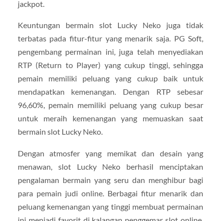
jackpot.
Keuntungan bermain slot Lucky Neko juga tidak
terbatas pada fitur-fitur yang menarik saja. PG Soft,
pengembang permainan ini, juga telah menyediakan
RTP (Return to Player) yang cukup tinggi, sehingga
pemain memiliki peluang yang cukup baik untuk
mendapatkan kemenangan. Dengan RTP sebesar
96,60%, pemain memiliki peluang yang cukup besar
untuk meraih kemenangan yang memuaskan saat
bermain slot Lucky Neko.
Dengan atmosfer yang memikat dan desain yang
menawan, slot Lucky Neko berhasil menciptakan
pengalaman bermain yang seru dan menghibur bagi
para pemain judi online. Berbagai fitur menarik dan
peluang kemenangan yang tinggi membuat permainan
ini menjadi favorit di kalangan penggemar slot online.