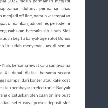
ampai 2022 mesin permainan menjadi
tiap zaman. dulunya permainan alias
n menjadi off line, namun kesempatan
apat dimainkan jadi online, periode ini
engusahakan bermain situs sah Slot
ni udah begitu banyak agen Slot Bonus
en itu udah menyebar luas di semua
 – Nah, bersama lewat cara sama-sama
a XL dapat diatasi bersama secara
gga sampai dari konter atau kafe, cost
ne atau pembayaran electronic. Banyak
ang dicetuskan oleh cuan online buat
lian. seterusnya proses deposit slot