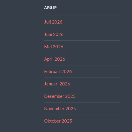
ARSIP
Juli 2026
Juni 2026
Mei 2026
April 2026
Februari 2026
Januari 2026
Desember 2025
November 2025
Oktober 2025