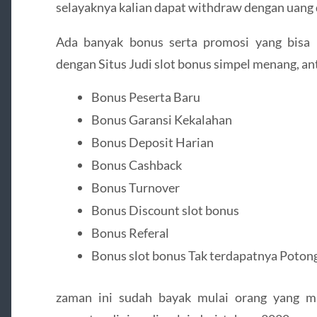
selayaknya kalian dapat withdraw dengan uang di
Ada banyak bonus serta promosi yang bis
dengan Situs Judi slot bonus simpel menang, an
Bonus Peserta Baru
Bonus Garansi Kekalahan
Bonus Deposit Harian
Bonus Cashback
Bonus Turnover
Bonus Discount slot bonus
Bonus Referal
Bonus slot bonus Tak terdapatnya Poton
zaman ini sudah bayak mulai orang yang m