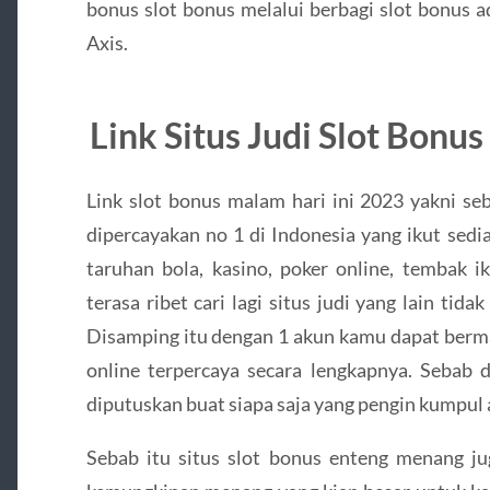
bonus slot bonus melalui berbagi slot bonus a
Axis.
Link Situs Judi Slot Bonu
Link slot bonus malam hari ini 2023 yakni se
dipercayakan no 1 di Indonesia yang ikut sedi
taruhan bola, kasino, poker online, tembak 
terasa ribet cari lagi situs judi yang lain ti
Disamping itu dengan 1 akun kamu dapat ber
online terpercaya secara lengkapnya. Sebab 
diputuskan buat siapa saja yang pengin kumpul a
Sebab itu situs slot bonus enteng menang ju