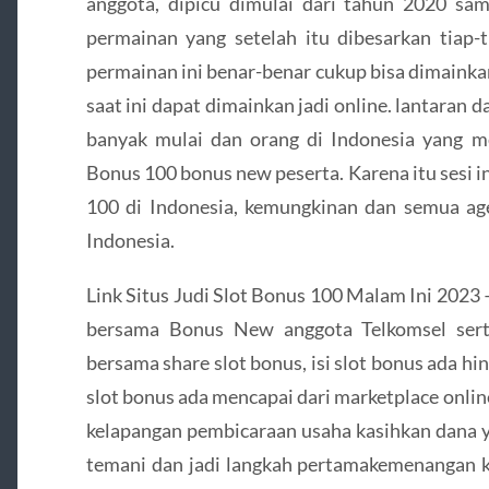
anggota, dipicu dimulai dari tahun 2020 s
permainan yang setelah itu dibesarkan tiap-
permainan ini benar-benar cukup bisa dimainka
saat ini dapat dimainkan jadi online. lantaran d
banyak mulai dan orang di Indonesia yang m
Bonus 100 bonus new peserta. Karena itu sesi i
100 di Indonesia, kemungkinan dan semua ag
Indonesia.
Link Situs Judi Slot Bonus 100 Malam Ini 2023
bersama Bonus New anggota Telkomsel sert
bersama share slot bonus, isi slot bonus ada hin
slot bonus ada mencapai dari marketplace onli
kelapangan pembicaraan usaha kasihkan dana y
temani dan jadi langkah pertamakemenangan ka