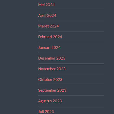
Mei 2024
April 2024
Maret 2024
Februari 2024
Januari 2024
Desember 2023
November 2023
Oktober 2023
September 2023
Agustus 2023
Juli 2023