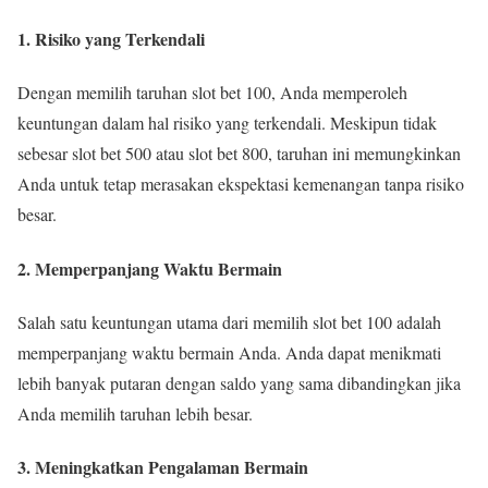
1. Risiko yang Terkendali
Dengan memilih taruhan slot bet 100, Anda memperoleh
keuntungan dalam hal risiko yang terkendali. Meskipun tidak
sebesar slot bet 500 atau slot bet 800, taruhan ini memungkinkan
Anda untuk tetap merasakan ekspektasi kemenangan tanpa risiko
besar.
2. Memperpanjang Waktu Bermain
Salah satu keuntungan utama dari memilih slot bet 100 adalah
memperpanjang waktu bermain Anda. Anda dapat menikmati
lebih banyak putaran dengan saldo yang sama dibandingkan jika
Anda memilih taruhan lebih besar.
3. Meningkatkan Pengalaman Bermain