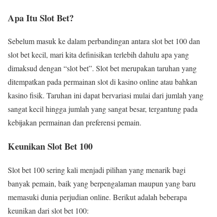
Apa Itu Slot Bet?
Sebelum masuk ke dalam perbandingan antara slot bet 100 dan
slot bet kecil, mari kita definisikan terlebih dahulu apa yang
dimaksud dengan “slot bet”. Slot bet merupakan taruhan yang
ditempatkan pada permainan slot di kasino online atau bahkan
kasino fisik. Taruhan ini dapat bervariasi mulai dari jumlah yang
sangat kecil hingga jumlah yang sangat besar, tergantung pada
kebijakan permainan dan preferensi pemain.
Keunikan Slot Bet 100
Slot bet 100 sering kali menjadi pilihan yang menarik bagi
banyak pemain, baik yang berpengalaman maupun yang baru
memasuki dunia perjudian online. Berikut adalah beberapa
keunikan dari slot bet 100: