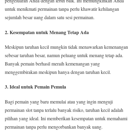
pengeluaran Anda dengan lebih baik. Ini memungkinkan Anda
untuk menikmati permainan tanpa perlu khawatir kehilangan
sejumlah besar uang dalam satu sesi permainan.
2. Kesempatan untuk Menang Tetap Ada
Meskipun taruhan kecil mungkin tidak menawarkan kemenangan
sebesar taruhan besar, namun peluang untuk menang tetap ada.
Banyak pemain berhasil meraih kemenangan yang
menggembirakan meskipun hanya dengan taruhan kecil.
3. Ideal untuk Pemain Pemula
Bagi pemain yang baru memulai atau yang ingin menguji
permainan slot tanpa terlalu banyak risiko, taruhan kecil adalah
pilihan yang ideal. Ini memberikan kesempatan untuk memahami
permainan tanpa perlu mengorbankan banyak uang.