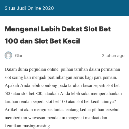
Situs Judi Online 2020
Mengenal Lebih Dekat Slot Bet
100 dan Slot Bet Kecil
Glar
2 tahun ago
Dalam dunia perjudian online, pilihan taruhan dalam permainan
slot sering kali menjadi pertimbangan serius bagi para pemain.
Apakah Anda lebih condong pada taruhan besar seperti slot bet
500 atau slot bet 800, ataukah Anda lebih suka mempertahankan
taruhan rendah seperti slot bet 100 atau slot bet kecil lainnya?
Artikel ini akan mengupas tuntas tentang kedua pilihan tersebut,
memberikan wawasan mendalam mengenai manfaat dan
keunikan masing-masing.