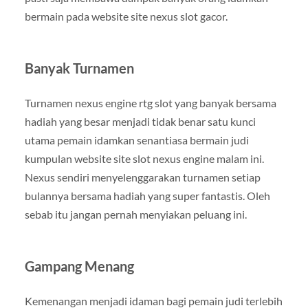
bermain pada website site nexus slot gacor.
Banyak Turnamen
Turnamen nexus engine rtg slot yang banyak bersama
hadiah yang besar menjadi tidak benar satu kunci
utama pemain idamkan senantiasa bermain judi
kumpulan website site slot nexus engine malam ini.
Nexus sendiri menyelenggarakan turnamen setiap
bulannya bersama hadiah yang super fantastis. Oleh
sebab itu jangan pernah menyiakan peluang ini.
Gampang Menang
Kemenangan menjadi idaman bagi pemain judi terlebih