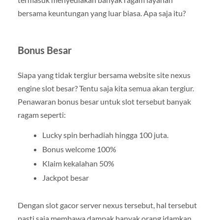
bersama keuntungan yang luar biasa. Apa saja itu?
Bonus Besar
Siapa yang tidak tergiur bersama website site nexus
engine slot besar? Tentu saja kita semua akan tergiur.
Penawaran bonus besar untuk slot tersebut banyak
ragam seperti:
Lucky spin berhadiah hingga 100 juta.
Bonus welcome 100%
Klaim kekalahan 50%
Jackpot besar
Dengan slot gacor server nexus tersebut, hal tersebut
pasti saja membawa dampak banyak orang idamkan