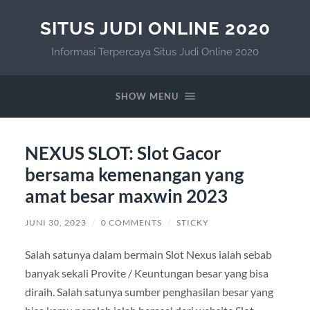
SITUS JUDI ONLINE 2020
Informasi Terpercaya Situs Judi Online 2020
SHOW MENU
NEXUS SLOT: Slot Gacor
bersama kemenangan yang
amat besar maxwin 2023
JUNI 30, 2023
/
0 COMMENTS
/
STICKY
Salah satunya dalam bermain Slot Nexus ialah sebab
banyak sekali Provite / Keuntungan besar yang bisa
diraih. Salah satunya sumber penghasilan besar yang