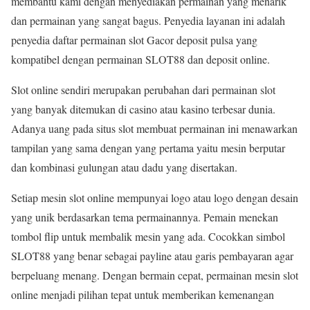
membantu kami dengan menyediakan permainan yang menarik
dan permainan yang sangat bagus. Penyedia layanan ini adalah
penyedia daftar permainan slot Gacor deposit pulsa yang
kompatibel dengan permainan SLOT88 dan deposit online.
Slot online sendiri merupakan perubahan dari permainan slot
yang banyak ditemukan di casino atau kasino terbesar dunia.
Adanya uang pada situs slot membuat permainan ini menawarkan
tampilan yang sama dengan yang pertama yaitu mesin berputar
dan kombinasi gulungan atau dadu yang disertakan.
Setiap mesin slot online mempunyai logo atau logo dengan desain
yang unik berdasarkan tema permainannya. Pemain menekan
tombol flip untuk membalik mesin yang ada. Cocokkan simbol
SLOT88 yang benar sebagai payline atau garis pembayaran agar
berpeluang menang. Dengan bermain cepat, permainan mesin slot
online menjadi pilihan tepat untuk memberikan kemenangan