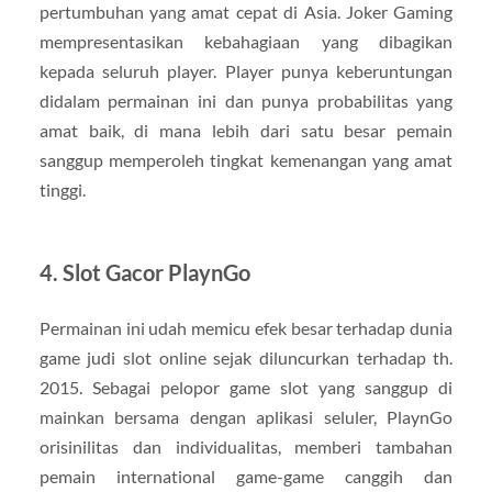
pertumbuhan yang amat cepat di Asia. Joker Gaming
mempresentasikan kebahagiaan yang dibagikan
kepada seluruh player. Player punya keberuntungan
didalam permainan ini dan punya probabilitas yang
amat baik, di mana lebih dari satu besar pemain
sanggup memperoleh tingkat kemenangan yang amat
tinggi.
4. Slot Gacor PlaynGo
Permainan ini udah memicu efek besar terhadap dunia
game judi slot online sejak diluncurkan terhadap th.
2015. Sebagai pelopor game slot yang sanggup di
mainkan bersama dengan aplikasi seluler, PlaynGo
orisinilitas dan individualitas, memberi tambahan
pemain international game-game canggih dan