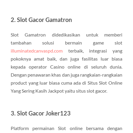
2. Slot Gacor Gamatron
Slot Gamatron didedikasikan untuk memberi
tambahan solusi bermain game slot
illuminatedcanvaspd.com
terbaik, integrasi yang
pokoknya amat baik, dan juga fasilitas luar biasa
kepada operator Casino online di seluruh dunia.
Dengan penawaran khas dan juga rangkaian-rangkaian
product yang luar biasa cuma ada di Situs Slot Online
Yang Sering Kasih Jackpot yaitu situs slot gacor.
3. Slot Gacor Joker123
Platform permainan Slot online bersama dengan