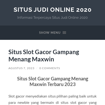
SITUS JUDI ONLINE 2020
Informasi Terpercaya Situs Judi Online 2020
SHOW MENU
Situs Slot Gacor Gampang
Menang Maxwin
AGUSTUS 7, 2023
/
0 COMMENTS
Situs Slot Gacor Gampang Menang
Maxwin Terbaru 2023
Slot gacor menyediakan situs pilihan paling baik untuk
para newbie yang bermain di situs slot gacor yang