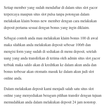
Setiap member yang sudah mendaftar di dalam situs slot gacor
terpercaya maupun situs slot pulsa tanpa potongan dalam
melakukan klaim bonus new member dengan cara melakukan
deposit pertama sesuai dengan bonus yang ingin diklaim.
Sebagai contoh anda mau melakukan klaim bonus 100 di awal
maka silahkan anda melakukan deposit sebesar 100rb dan
mengisi form yang sudah di sediakan di menu deposit, setelah
uang yang anda transferkan di terima oleh admin situs slot gacor
terbiak maka saldo akan di kreditkan ke dalam akun anda dan
bonus terbesar akan otomatis masuk ke dalam akun judi slot
online anda.
Dalam melakukan deposit kami menjadi salah satu situs slot
online yang menyediakan beragam pilihan transfer dengan tujuan
memudahkan anda dalam melakukan deposit 24 jam nonstop.