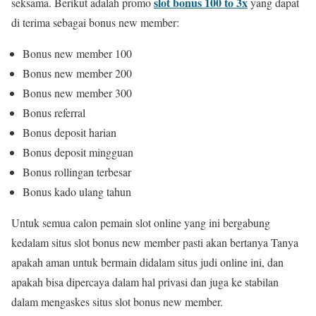
slot bonus 100 to 3x
seksama. Berikut adalah promo
yang dapat
di terima sebagai bonus new member:
Bonus new member 100
Bonus new member 200
Bonus new member 300
Bonus referral
Bonus deposit harian
Bonus deposit mingguan
Bonus rollingan terbesar
Bonus kado ulang tahun
Untuk semua calon pemain slot online yang ini bergabung
kedalam situs slot bonus new member pasti akan bertanya Tanya
apakah aman untuk bermain didalam situs judi online ini, dan
apakah bisa dipercaya dalam hal privasi dan juga ke stabilan
dalam mengaskes situs slot bonus new member.