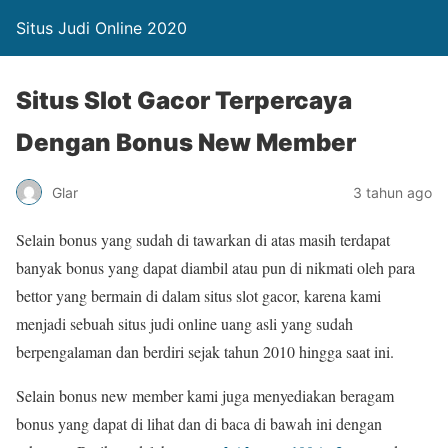
Situs Judi Online 2020
Situs Slot Gacor Terpercaya
Dengan Bonus New Member
Glar
3 tahun ago
Selain bonus yang sudah di tawarkan di atas masih terdapat
banyak bonus yang dapat diambil atau pun di nikmati oleh para
bettor yang bermain di dalam situs slot gacor, karena kami
menjadi sebuah situs judi online uang asli yang sudah
berpengalaman dan berdiri sejak tahun 2010 hingga saat ini.
Selain bonus new member kami juga menyediakan beragam
bonus yang dapat di lihat dan di baca di bawah ini dengan