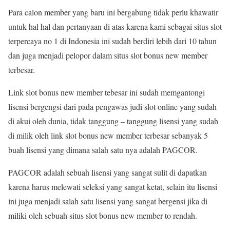
Para calon member yang baru ini bergabung tidak perlu khawatir
untuk hal hal dan pertanyaan di atas karena kami sebagai situs slot
terpercaya no 1 di Indonesia ini sudah berdiri lebih dari 10 tahun
dan juga menjadi pelopor dalam situs slot bonus new member
terbesar.
Link slot bonus new member tebesar ini sudah memgantongi
lisensi bergengsi dari pada pengawas judi slot online yang sudah
di akui oleh dunia, tidak tanggung – tanggung lisensi yang sudah
di milik oleh link slot bonus new member terbesar sebanyak 5
buah lisensi yang dimana salah satu nya adalah PAGCOR.
PAGCOR adalah sebuah lisensi yang sangat sulit di dapatkan
karena harus melewati seleksi yang sangat ketat, selain itu lisensi
ini juga menjadi salah satu lisensi yang sangat bergensi jika di
miliki oleh sebuah situs slot bonus new member to rendah.