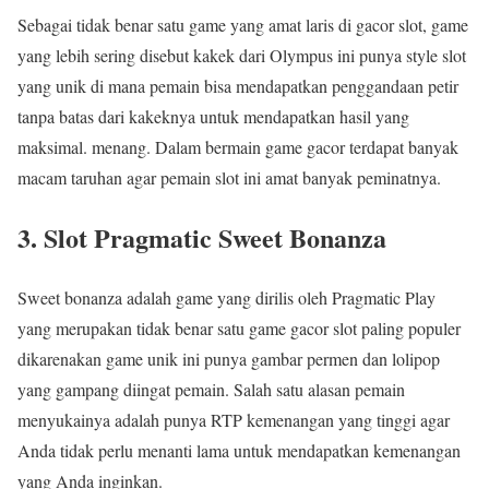
Sebagai tidak benar satu game yang amat laris di gacor slot, game
yang lebih sering disebut kakek dari Olympus ini punya style slot
yang unik di mana pemain bisa mendapatkan penggandaan petir
tanpa batas dari kakeknya untuk mendapatkan hasil yang
maksimal. menang. Dalam bermain game gacor terdapat banyak
macam taruhan agar pemain slot ini amat banyak peminatnya.
3. Slot Pragmatic Sweet Bonanza
Sweet bonanza adalah game yang dirilis oleh Pragmatic Play
yang merupakan tidak benar satu game gacor slot paling populer
dikarenakan game unik ini punya gambar permen dan lolipop
yang gampang diingat pemain. Salah satu alasan pemain
menyukainya adalah punya RTP kemenangan yang tinggi agar
Anda tidak perlu menanti lama untuk mendapatkan kemenangan
yang Anda inginkan.