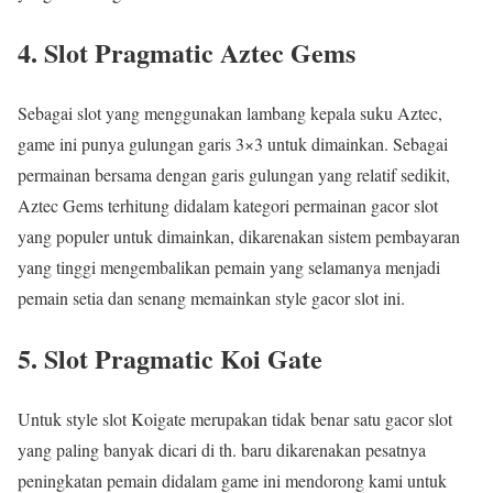
4. Slot Pragmatic Aztec Gems
Sebagai slot yang menggunakan lambang kepala suku Aztec,
game ini punya gulungan garis 3×3 untuk dimainkan. Sebagai
permainan bersama dengan garis gulungan yang relatif sedikit,
Aztec Gems terhitung didalam kategori permainan gacor slot
yang populer untuk dimainkan, dikarenakan sistem pembayaran
yang tinggi mengembalikan pemain yang selamanya menjadi
pemain setia dan senang memainkan style gacor slot ini.
5. Slot Pragmatic Koi Gate
Untuk style slot Koigate merupakan tidak benar satu gacor slot
yang paling banyak dicari di th. baru dikarenakan pesatnya
peningkatan pemain didalam game ini mendorong kami untuk