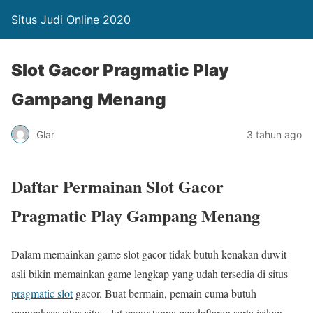
Situs Judi Online 2020
Slot Gacor Pragmatic Play
Gampang Menang
Glar
3 tahun ago
Daftar Permainan Slot Gacor
Pragmatic Play Gampang Menang
Dalam memainkan game slot gacor tidak butuh kenakan duwit
asli bikin memainkan game lengkap yang udah tersedia di situs
pragmatic slot
gacor. Buat bermain, pemain cuma butuh
mengakses situs situs slot gacor tanpa pendaftaran serta isikan