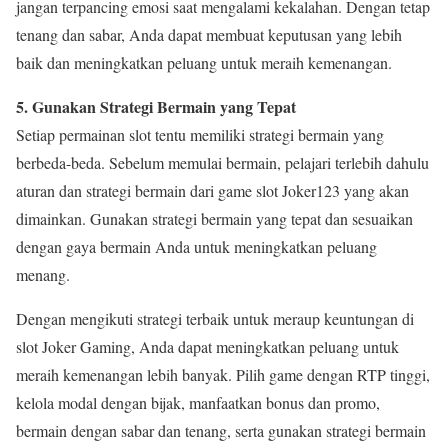
jangan terpancing emosi saat mengalami kekalahan. Dengan tetap
tenang dan sabar, Anda dapat membuat keputusan yang lebih
baik dan meningkatkan peluang untuk meraih kemenangan.
5. Gunakan Strategi Bermain yang Tepat
Setiap permainan slot tentu memiliki strategi bermain yang
berbeda-beda. Sebelum memulai bermain, pelajari terlebih dahulu
aturan dan strategi bermain dari game slot Joker123 yang akan
dimainkan. Gunakan strategi bermain yang tepat dan sesuaikan
dengan gaya bermain Anda untuk meningkatkan peluang
menang.
Dengan mengikuti strategi terbaik untuk meraup keuntungan di
slot Joker Gaming, Anda dapat meningkatkan peluang untuk
meraih kemenangan lebih banyak. Pilih game dengan RTP tinggi,
kelola modal dengan bijak, manfaatkan bonus dan promo,
bermain dengan sabar dan tenang, serta gunakan strategi bermain