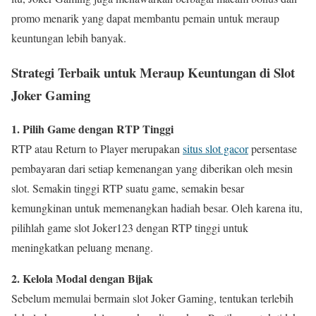
promo menarik yang dapat membantu pemain untuk meraup
keuntungan lebih banyak.
Strategi Terbaik untuk Meraup Keuntungan di Slot
Joker Gaming
1. Pilih Game dengan RTP Tinggi
RTP atau Return to Player merupakan
situs slot gacor
persentase
pembayaran dari setiap kemenangan yang diberikan oleh mesin
slot. Semakin tinggi RTP suatu game, semakin besar
kemungkinan untuk memenangkan hadiah besar. Oleh karena itu,
pilihlah game slot Joker123 dengan RTP tinggi untuk
meningkatkan peluang menang.
2. Kelola Modal dengan Bijak
Sebelum memulai bermain slot Joker Gaming, tentukan terlebih