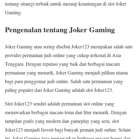
tentang strategi terbaik untuk meraup keuntungan di slot Joker
Gaming.
Pengenalan tentang Joker Gaming
Joker Gaming atau sering disebut Joker123 merupakan salah satu
provider permainan judi online yang cukup terkenal di Asia
Tenggara. Dengan reputasi yang baik dan berbagai macam
permainan yang menarik, Joker Gaming menjadi pilihan utama
bagi para penggemar judi online. Salah satu permainan yang
paling populer dari Joker Gaming adalah slot Joker123.
Slot Joker123 sendiri adalah permainan slot online yang
menawarkan berbagai macam tema dan fitur menarik. Dengan
tampilan grafis yang modern dan gameplay yang seru, slot
Joker123 menjadi favorit bagi banyak pemain judi online. Selain
itu, Joker Gaming juga menawarkan berbagai macam bonus dan