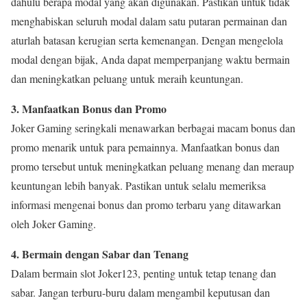
dahulu berapa modal yang akan digunakan. Pastikan untuk tidak
menghabiskan seluruh modal dalam satu putaran permainan dan
aturlah batasan kerugian serta kemenangan. Dengan mengelola
modal dengan bijak, Anda dapat memperpanjang waktu bermain
dan meningkatkan peluang untuk meraih keuntungan.
3. Manfaatkan Bonus dan Promo
Joker Gaming seringkali menawarkan berbagai macam bonus dan
promo menarik untuk para pemainnya. Manfaatkan bonus dan
promo tersebut untuk meningkatkan peluang menang dan meraup
keuntungan lebih banyak. Pastikan untuk selalu memeriksa
informasi mengenai bonus dan promo terbaru yang ditawarkan
oleh Joker Gaming.
4. Bermain dengan Sabar dan Tenang
Dalam bermain slot Joker123, penting untuk tetap tenang dan
sabar. Jangan terburu-buru dalam mengambil keputusan dan