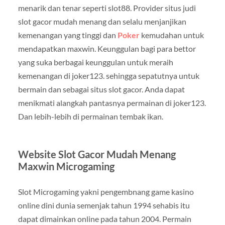
menarik dan tenar seperti slot88. Provider situs judi
slot gacor mudah menang dan selalu menjanjikan
kemenangan yang tinggi dan
Poker
kemudahan untuk
mendapatkan maxwin. Keunggulan bagi para bettor
yang suka berbagai keunggulan untuk meraih
kemenangan di joker123. sehingga sepatutnya untuk
bermain dan sebagai situs slot gacor. Anda dapat
menikmati alangkah pantasnya permainan di joker123.
Dan lebih-lebih di permainan tembak ikan.
Website Slot Gacor Mudah Menang
Maxwin Microgaming
Slot Microgaming yakni pengembnang game kasino
online dini dunia semenjak tahun 1994 sehabis itu
dapat dimainkan online pada tahun 2004. Permain