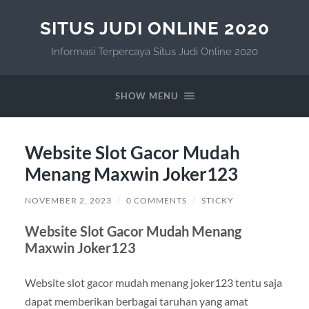
SITUS JUDI ONLINE 2020
Informasi Terpercaya Situs Judi Online 2020
SHOW MENU
Website Slot Gacor Mudah
Menang Maxwin Joker123
NOVEMBER 2, 2023
/
0 COMMENTS
/
STICKY
Website Slot Gacor Mudah Menang
Maxwin Joker123
Website slot gacor mudah menang joker123 tentu saja
dapat memberikan berbagai taruhan yang amat